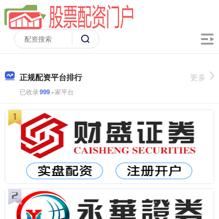
正规配资平台排行
更多
已收录
999
+家平台