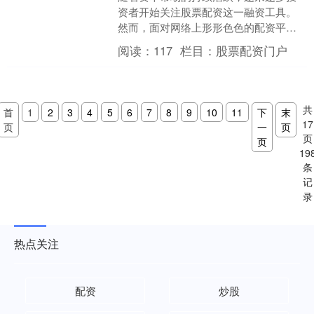
资者开始关注股票配资这一融资工具。
然而，面对网络上形形色色的配资平
台，如何甄别合规、安全的服务商，成
阅读：
117
栏目：
股票配资门户
为投资者首先需要解决的问题....
共
首
1
2
3
4
5
6
7
8
9
10
11
下
末
17
页
一
页
页
页
19
条
记
录
热点关注
配资
炒股