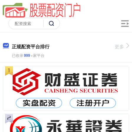
正规配资平台排行
更多
已收录
999
+家平台