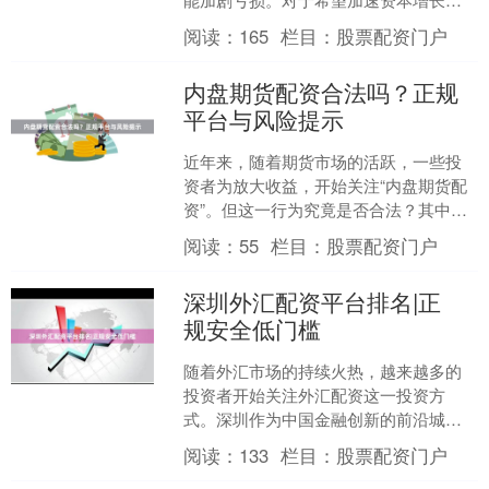
把握市场机会的投资者而言，了解杠杆
阅读：
165
栏目：
股票配资门户
交易的基本原理、潜在....
内盘期货配资合法吗？正规
平台与风险提示
近年来，随着期货市场的活跃，一些投
资者为放大收益，开始关注“内盘期货配
资”。但这一行为究竟是否合法？其中又
隐藏着哪些风险？本文将为您深入解
阅读：
55
栏目：
股票配资门户
析。 ### 一、内盘....
深圳外汇配资平台排名|正
规安全低门槛
随着外汇市场的持续火热，越来越多的
投资者开始关注外汇配资这一投资方
式。深圳作为中国金融创新的前沿城市
专业配资公司，汇聚了众多外汇配资平
阅读：
133
栏目：
股票配资门户
台。面对纷繁复杂的市场环境....