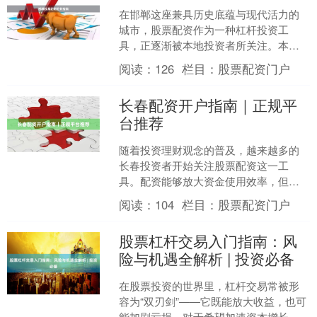
在邯郸这座兼具历史底蕴与现代活力的
城市，股票配资作为一种杠杆投资工
具，正逐渐被本地投资者所关注。本文
将为您系统梳理邯郸股票配资的核心要
阅读：
126
栏目：
股票配资门户
点，帮助您建立合规、理性的....
长春配资开户指南｜正规平
台推荐
随着投资理财观念的普及，越来越多的
长春投资者开始关注股票配资这一工
具。配资能够放大资金使用效率，但选
择正规平台是保障资金安全的第一步。
阅读：
104
栏目：
股票配资门户
本文将为您梳理长春配资开户....
股票杠杆交易入门指南：风
险与机遇全解析 | 投资必备
在股票投资的世界里，杠杆交易常被形
容为“双刃剑”——它既能放大收益，也可
能加剧亏损。对于希望加速资本增长、