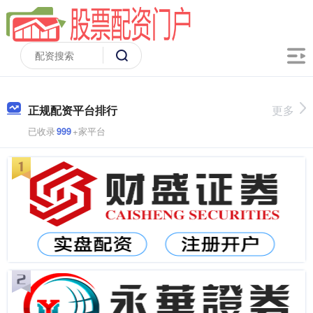
正规配资平台排行
更多
已收录
999
+家平台