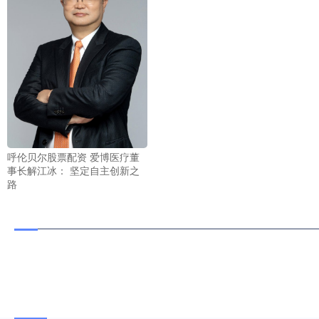
呼伦贝尔股票配资 爱博医疗董
事长解江冰： 坚定自主创新之
路