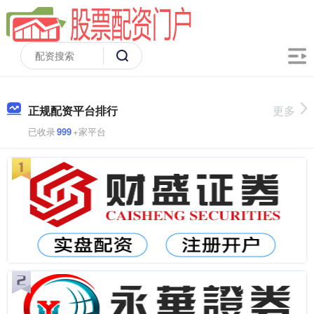
正规配资平台排行
更多
已收录
999
+家平台