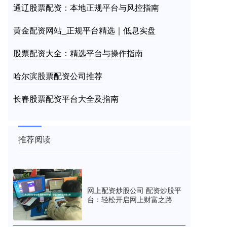
通辽股票配资：本地正规平台与风控指南
黄金配资网站_正规平台精选｜低息实盘
股票配资大全：精选平台与操作指南
哈尔滨股票配资公司推荐
长春股票配资平台大全及指南
推荐阅读
网上配资炒股公司 配资炒股平
台：轻松开启网上财富之路