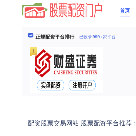
首页
正规配资平台排行
已收录
999
+家平台
配资股票交易网站 股票配资平台推荐