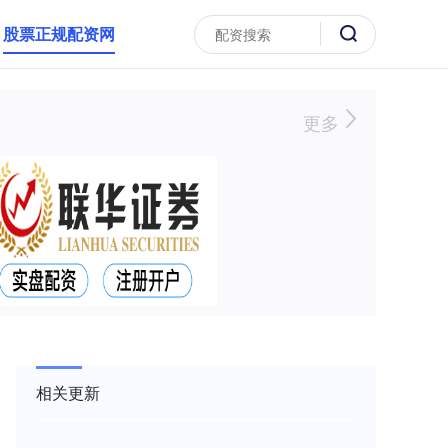
股票正规配资网
更多
相关更新