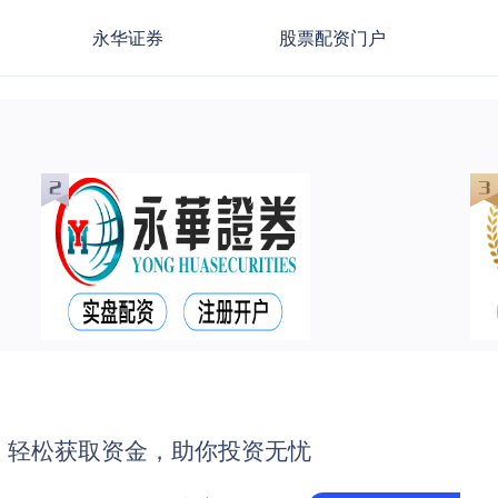
永华证券
股票配资门户
：轻松获取资金，助你投资无忧