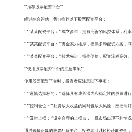
**推荐股票配资平台**
经过综合评估，我们推荐以下股票配资平台：
* **某某配资平台：**成立多年，拥有完善的风控体系，
* **某某配资平台：**资金实力雄厚，提供多种配资方案
* **某某配资平台：**技术先进，操作便捷，配资流程高效。
**使用股票配资平台的注意事项**
使用股票配资平台时，投资者应注意以下事项：
* **谨慎选择标的：**选择具有成长潜力和稳定性的股票进
* **控制仓位：**配资放大收益的同时也放大风险，应控
* **及时止损：**设定合理的止损点，一旦市场出现不利
通过选择正规的股票配资平台，投资者可以轻松获取资金，