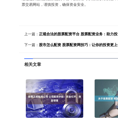
票交易网站，谨慎投资，确保资金安全。
上一篇：
正规合法的股票配资平台 股票配资业务：助力
下一篇：
股市怎么配资 股票配资网技巧：让你的投资更上
相关文章