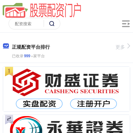
正规配资平台排行
更多
已收录
999
+家平台