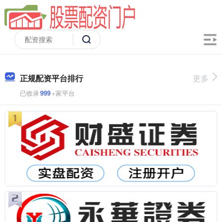
正规配资平台排行
更多
已收录
999
+家平台