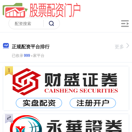
正规配资平台排行
更多
已收录
999
+家平台