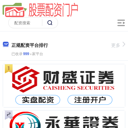
正规配资平台排行
更多
已收录
999
+家平台