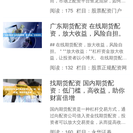
而，市场上配资平台鱼龙混杂，如何辨
别正规平台成为投资者最关心的问题。
阅读：
175
栏目：
股票配资门户
本文将为您提供一份实用的南....
广东期货配资 在线期货配
资，放大收益，风险自担。
## 在线期货配资，放大收益，风险自
担。 * **放大收益：**杠杆资金放大收
益，让投资者以小博大。 在线期货配
资，如同金融领域的一把双刃剑，它既
阅读：
132
栏目：
股票正规配资网
能放大收益，助....
找期货配资 国内期货配
资：低门槛，高收益，助你
财富倍增
国内期货配资是一种杠杆交易方式，通
过向配资公司借入资金找期货配资，投
资者可以放大交易资金，从而提高收益
率。相较于股票配资，期货配资具有低
阅读：
160
栏目：
永华证券