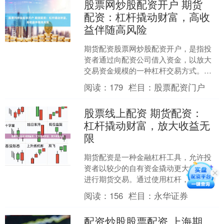
股票网炒股配资开户 期货
配资：杠杆撬动财富，高收
益伴随高风险
期货配资股票网炒股配资开户，是指投
资者通过向配资公司借入资金，以放大
交易资金规模的一种杠杆交易方式。杠
杆效应可以放大收益，但同时也会放大
阅读：
179
栏目：
股票配资门户
风险。 通过浙江股票配资....
股票线上配资 期货配资：
杠杆撬动财富，放大收益无
限
期货配资是一种金融杠杆工具，允许投
资者以较少的自有资金撬动更大的资金
进行期货交易。通过使用杠杆，投资者
可以放大收益，同时也能放大风险。 * **
阅读：
156
栏目：
永华证券
放大收益：**通....
配资炒股股票配资 上海期