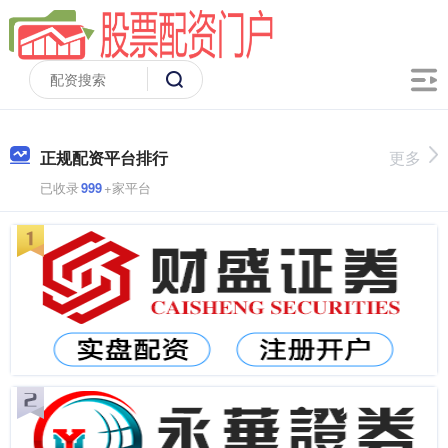
正规配资平台排行
更多
已收录
999
+家平台