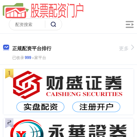
正规配资平台排行
更多
已收录
999
+家平台