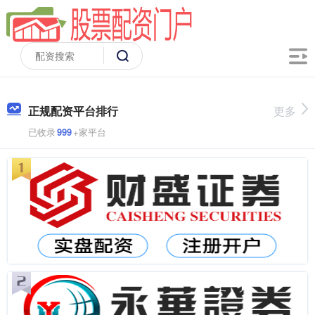
正规配资平台排行
更多
已收录
999
+家平台