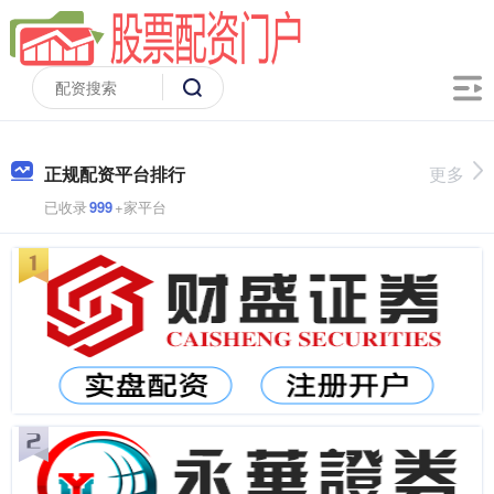
正规配资平台排行
更多
已收录
999
+家平台