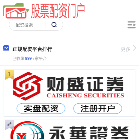
正规配资平台排行
更多
已收录
999
+家平台