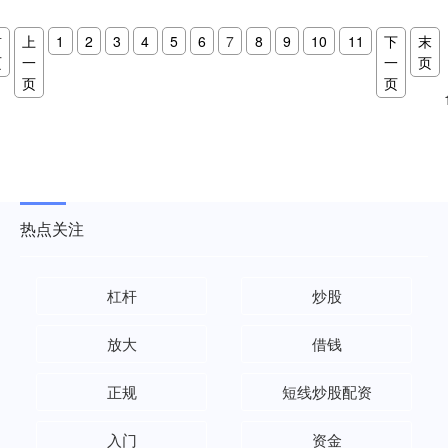
首
上
1
2
3
4
5
6
7
8
9
10
11
下
末
页
一
一
页
页
页
热点关注
杠杆
炒股
放大
借钱
正规
短线炒股配资
入门
资金