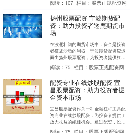
阅读：
167
栏目：
股票正规配资网
放大您的投资回报。 1.....
扬州股票配资 宁波期货配
资：助力投资者逐鹿期货市
场
在波澜壮阔的期货市场中，资金是投资
者征战沙场的利器。宁波期货配资应运
而生扬州股票配资，为投资者提供杠杆
资金，助力其逐鹿期货市场。 1. 资金充
阅读：
75
栏目：
股票正规配资网
裕：专业炒股者通常....
配资专业在线炒股配资 宜
昌股票配资：助力投资者掘
金资本市场
宜昌股票配资作为一种金融杠杆工具配
资专业在线炒股配资，为投资者提供了
放大收益的绝佳机会。通过配资，投资
者可以利用有限的资金撬动更大的资
阅读：
75
栏目：
股票正规配资网